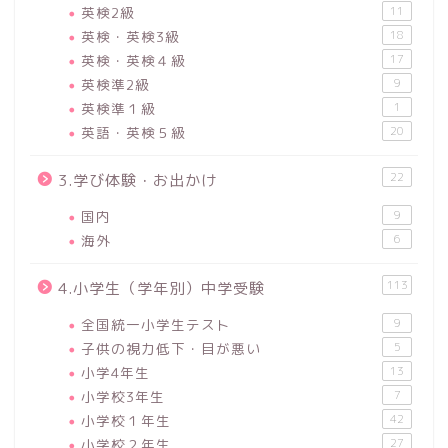
英検2級
11
英検・英検3級
18
英検・英検４級
17
英検準2級
9
英検準１級
1
英語・英検５級
20
22
3.学び体験・お出かけ
国内
9
海外
6
113
4.小学生（学年別）中学受験
全国統一小学生テスト
9
子供の視力低下・目が悪い
5
小学4年生
13
小学校3年生
7
小学校１年生
42
小学校２年生
27