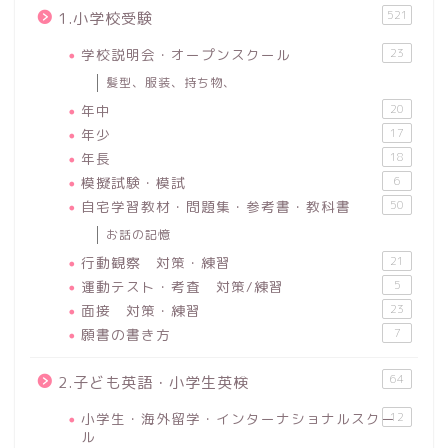
521
1.小学校受験
学校説明会・オープンスクール
23
髪型、服装、持ち物、
年中
20
年少
17
年長
18
模擬試験・模試
6
自宅学習教材・問題集・参考書・教科書
50
お話の記憶
行動観察 対策・練習
21
運動テスト・考査 対策/練習
5
面接 対策・練習
23
願書の書き方
7
64
2.子ども英語・小学生英検
小学生・海外留学・インターナショナルスクー
12
ル