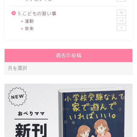
30
5.こどもの習い事
運動
14
音楽
5
過去の投稿