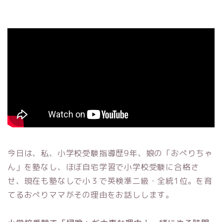
今日は、私、小学校受験指導歴9年、娘の「おぺりちゃ
ん」を塾なし、ほぼ自宅学習で小学校受験に合格さ
せ、現在も塾なしで小３で英検準二級・全統1位。を育
てるおぺりママがその理由をお話しします。