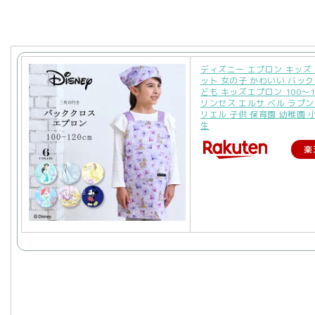
ディズニー エプロン キッズ 
ット 女の子 かわいい バック
ども キッズエプロン 100〜12
リンセス エルサ ベル ラプン
リエル 子供 保育園 幼稚園 
生
楽