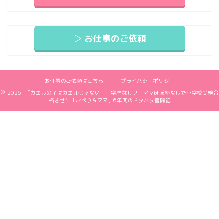
▷ お仕事のご依頼
お仕事のご依頼はこちら
プライバシーポリシー
2026 「カエルの子はカエルじゃない！」学歴なしワーママほぼ塾なしで小学校受験合
格させた「おぺり＆ママ」6年間のドタバタ奮闘記