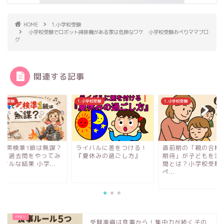
HOME
1.小学校受験
小学校受験でロボット掃除機がある家は危険なワケ 小学校受験おぺりママブロ
グ
関連する記事
小学校受験
1.小学校受験
1.小学校受験
4で英検準1級は無謀？
ライバルに差をつける！
直前期の「親の合格
際に過去問をやってみ
『夏休みの過ごし方』
期待」が子どもを潰
アルな結果 小学...
間とは？小学校受験
ぺ...
受験準備は食事から！集中力が続く子の