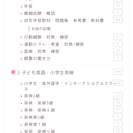
年長
18
模擬試験・模試
6
自宅学習教材・問題集・参考書・教科書
50
お話の記憶
行動観察 対策・練習
21
運動テスト・考査 対策/練習
5
面接 対策・練習
23
願書の書き方
7
64
2.子ども英語・小学生英検
小学生・海外留学・インターナショナルスクー
12
ル
英検2級
11
英検・英検3級
18
英検・英検４級
17
英検準2級
9
英検準１級
1
英語・英検５級
20