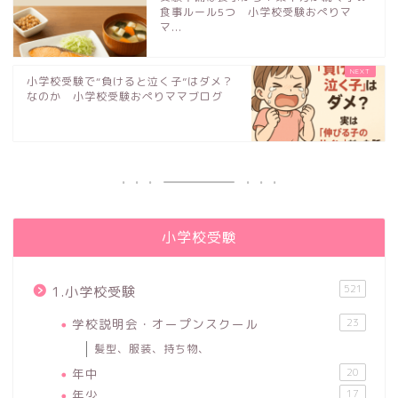
食事ルール5つ 小学校受験おぺりマ
マ...
小学校受験で“負けると泣く子”はダメ？
なのか 小学校受験おぺりママブログ
小学校受験
521
1.小学校受験
学校説明会・オープンスクール
23
髪型、服装、持ち物、
年中
20
年少
17