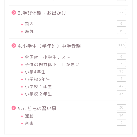
22
3.学び体験・お出かけ
国内
9
海外
6
113
4.小学生（学年別）中学受験
全国統一小学生テスト
9
子供の視力低下・目が悪い
5
小学4年生
13
小学校3年生
7
小学校１年生
42
小学校２年生
27
30
5.こどもの習い事
運動
14
音楽
5