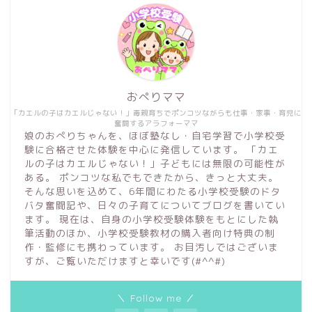
おぺりママ
「カエルの子はカエルじゃない！」毒親育ちでポンコツながらも仕事・家事・育児に
奮闘するアラフォーママ
娘のおぺりちゃんを、ほぼ塾なし・自宅学習で小学校受
験に合格させた体験を中心に発信しています。 「カエ
ルの子はカエルじゃない！」子どもには無限の可能性が
ある。 ポンコツな私でもできたから、きっと大丈夫。
そんな思いを込めて、6年間にわたる小学校受験のドタ
バタ奮闘記や、日々の子育てについてブログを書いてい
ます。 現在は、自身の小学校受験体験をもとにした執
筆活動のほか、小学校受験教材の購入者向け特典の制
作・監修にも携わっています。 お目汚しではございま
すが、ご覧いただけますと幸いです(#^^#)
＼ Follow me ／