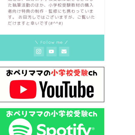
た執筆活動のほか、小学校受験教材の購入
者向け特典の制作・監修にも携わっていま
す。 お目汚しではございますが、ご覧いた
だけますと幸いです(#^^#)
＼ Follow me ／
.小学校受験
1.小学校受験