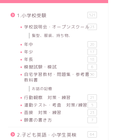
1.小学校受験
521
学校説明会・オープンスクール
23
髪型、服装、持ち物、
年中
20
年少
17
年長
18
模擬試験・模試
6
自宅学習教材・問題集・参考書・
50
教科書
お話の記憶
行動観察 対策・練習
21
運動テスト・考査 対策/練習
5
面接 対策・練習
23
願書の書き方
7
2.子ども英語・小学生英検
64