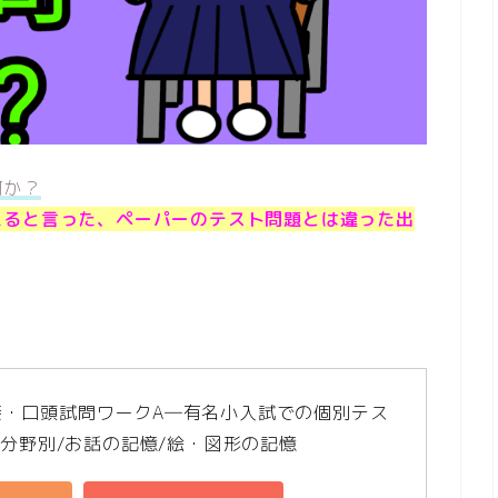
何か？
えると言った、ペーパーのテスト問題とは違った出
接・口頭試問ワークA―有名小入試での個別テス
! 分野別/お話の記憶/絵・図形の記憶