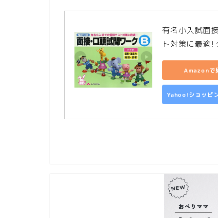
有名小入試面
ト対策に最適!
Amazon
Yahoo!ショッ