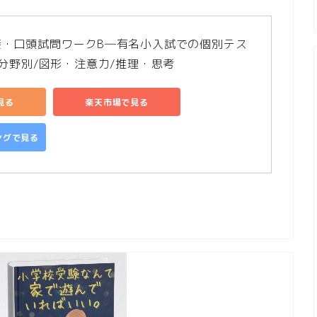
接・口頭試問ワークB―有名小入試での個別テス
 分野別/図形・注意力/推理・思考
で見る
楽天市場で見る
ピングで見る