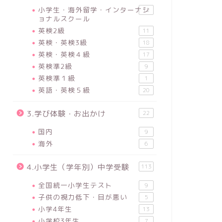
小学生・海外留学・インターナシ
12
ョナルスクール
英検2級
11
英検・英検3級
18
英検・英検４級
17
英検準2級
9
英検準１級
1
英語・英検５級
20
3.学び体験・お出かけ
22
国内
9
海外
6
4.小学生（学年別）中学受験
113
全国統一小学生テスト
9
子供の視力低下・目が悪い
5
小学4年生
13
小学校3年生
7