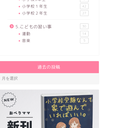
小学校１年生
42
小学校２年生
27
5.こどもの習い事
30
運動
14
音楽
5
過去の投稿