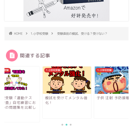
HOME
1.小学校受験
受験直前の模試、受ける？受けない？
関連する記事
小学校受験
1.小学校受験
1.小学校受験
試を受けてメンタル強
子供 注射 予防接種 本
小学校受験「運動テ
！
ト・考査」自宅練習
すすめの問題集を比
て...