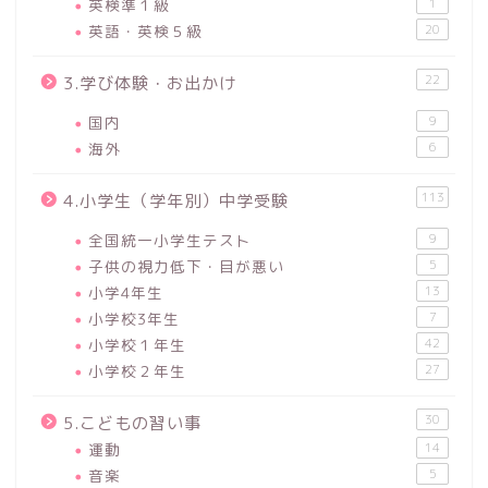
英検準１級
1
英語・英検５級
20
22
3.学び体験・お出かけ
国内
9
海外
6
113
4.小学生（学年別）中学受験
全国統一小学生テスト
9
子供の視力低下・目が悪い
5
小学4年生
13
小学校3年生
7
小学校１年生
42
小学校２年生
27
30
5.こどもの習い事
運動
14
音楽
5