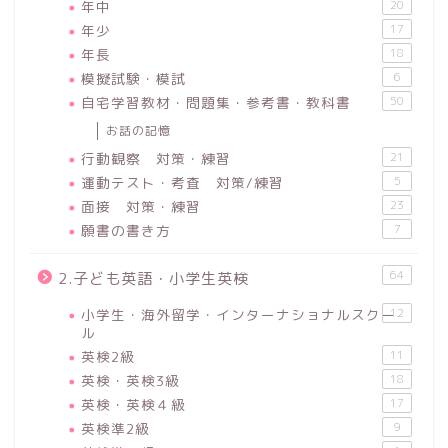
年中
20
年少
17
年長
18
模擬試験・模試
6
自宅学習教材・問題集・参考書・教科書
50
お話の記憶
行動観察 対策・練習
21
運動テスト・考査 対策/練習
5
面接 対策・練習
23
願書の書き方
7
64
2.子ども英語・小学生英検
小学生・海外留学・インターナショナルスクー
12
ル
英検2級
11
英検・英検3級
18
英検・英検４級
17
英検準2級
9