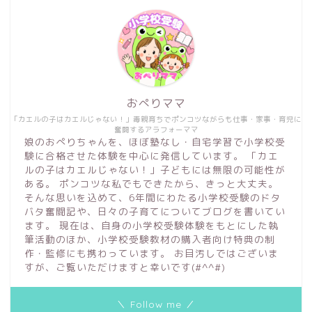
おぺりママ
「カエルの子はカエルじゃない！」毒親育ちでポンコツながらも仕事・家事・育児に
奮闘するアラフォーママ
娘のおぺりちゃんを、ほぼ塾なし・自宅学習で小学校受
験に合格させた体験を中心に発信しています。 「カエ
ルの子はカエルじゃない！」子どもには無限の可能性が
ある。 ポンコツな私でもできたから、きっと大丈夫。
そんな思いを込めて、6年間にわたる小学校受験のドタ
バタ奮闘記や、日々の子育てについてブログを書いてい
ます。 現在は、自身の小学校受験体験をもとにした執
筆活動のほか、小学校受験教材の購入者向け特典の制
作・監修にも携わっています。 お目汚しではございま
すが、ご覧いただけますと幸いです(#^^#)
＼ Follow me ／