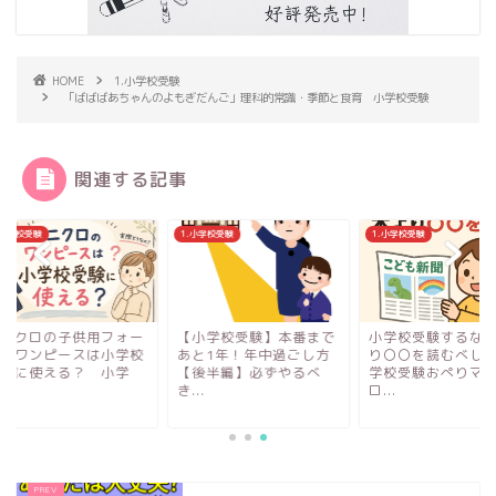
HOME
1.小学校受験
「ばばばあちゃんのよもぎだんご」理科的常識・季節と食育 小学校受験
関連する記事
小学校受験
1.小学校受験
1.小学校受験
ニクロの子供用フォー
【小学校受験】本番まで
小学校受験するなら
ルワンピースは小学校
あと1年！年中過ごし方
り〇〇を読むべし！
験に使える？ 小学
【後半編】必ずやるべ
学校受験おぺりママ
.
き...
ロ...