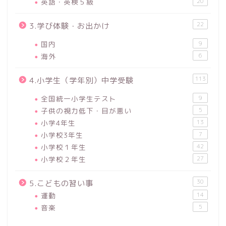
英語・英検５級
20
22
3.学び体験・お出かけ
国内
9
海外
6
113
4.小学生（学年別）中学受験
全国統一小学生テスト
9
子供の視力低下・目が悪い
5
小学4年生
13
小学校3年生
7
小学校１年生
42
小学校２年生
27
30
5.こどもの習い事
運動
14
音楽
5