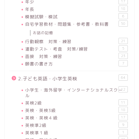
年少
17
年長
18
模擬試験・模試
6
自宅学習教材・問題集・参考書・教科書
50
お話の記憶
行動観察 対策・練習
21
運動テスト・考査 対策/練習
5
面接 対策・練習
23
願書の書き方
7
64
2.子ども英語・小学生英検
小学生・海外留学・インターナショナルスクー
12
ル
英検2級
11
英検・英検3級
18
英検・英検４級
17
英検準2級
9
英検準１級
1