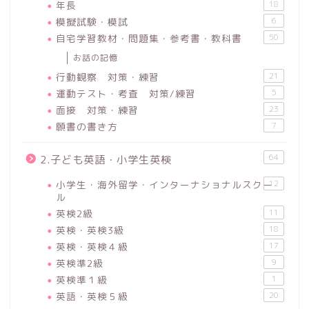
年長
18
模擬試験・模試
6
自宅学習教材・問題集・参考書・教科書
50
お話の記憶
行動観察 対策・練習
21
運動テスト・考査 対策/練習
5
面接 対策・練習
23
願書の書き方
7
64
2.子ども英語・小学生英検
小学生・海外留学・インターナショナルスクー
12
ル
英検2級
11
英検・英検3級
18
英検・英検４級
17
英検準2級
9
英検準１級
1
英語・英検５級
20