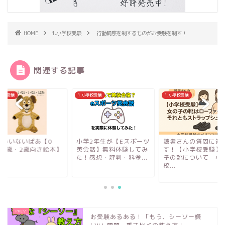
HOME
1.小学校受験
行動観察を制するものがお受験を制す！
関連する記事
小学校受験
1.小学校受験
1.小学校受験
ないいないばあ【0
小学2年生が【Eスポーツ
読者さんの質問に答
・1歳・2歳向き絵本】
英会話】無料体験してみ
す！【小学校受験】
た！感想・評判・料金...
子の靴について 小
校...
お受験あるある！「もう、シーソー嫌