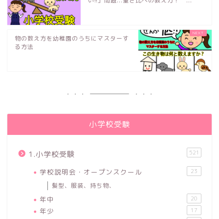
い!!」問題...重さ比べの教え方！ ...
物の数え方を幼稚園のうちにマスターす
る方法
小学校受験
521
1.小学校受験
学校説明会・オープンスクール
23
髪型、服装、持ち物、
年中
20
年少
17