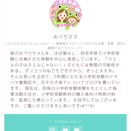
おぺりママ
「カエルの子はカエルじゃない！」毒親育ちでポンコツながらも仕事・家事・育児に
奮闘するアラフォーママ
娘のおぺりちゃんを、ほぼ塾なし・自宅学習で小学校受
験に合格させた体験を中心に発信しています。 「カエ
ルの子はカエルじゃない！」子どもには無限の可能性が
ある。 ポンコツな私でもできたから、きっと大丈夫。
そんな思いを込めて、6年間にわたる小学校受験のドタ
バタ奮闘記や、日々の子育てについてブログを書いてい
ます。 現在は、自身の小学校受験体験をもとにした執
筆活動のほか、小学校受験教材の購入者向け特典の制
作・監修にも携わっています。 お目汚しではございま
すが、ご覧いただけますと幸いです(#^^#)
＼ Follow me ／