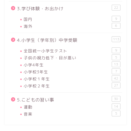
22
3.学び体験・お出かけ
国内
9
海外
6
113
4.小学生（学年別）中学受験
全国統一小学生テスト
9
子供の視力低下・目が悪い
5
小学4年生
13
小学校3年生
7
小学校１年生
42
小学校２年生
27
30
5.こどもの習い事
運動
14
音楽
5