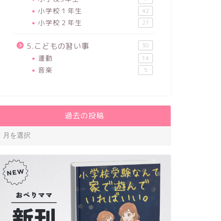
小学校１年生
42
小学校２年生
27
5.こどもの習い事
30
運動
14
音楽
5
過去の投稿