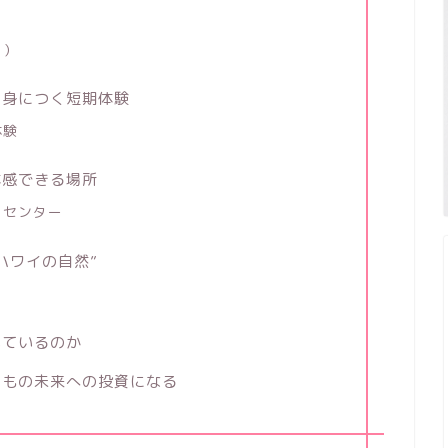
イ）
ら身につく短期体験
体験
体感できる場所
・センター
ハワイの自然”
いているのか
どもの未来への投資になる