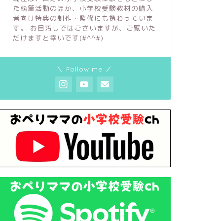
た執筆活動のほか、小学校受験教材の購入
者向け特典の制作・監修にも携わっていま
す。 お目汚しではございますが、ご覧いた
だけますと幸いです(#^^#)
＼ Follow me ／