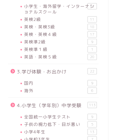
小学生・海外留学・インターナシ
12
ョナルスクール
英検2級
11
英検・英検3級
18
英検・英検４級
17
英検準2級
9
英検準１級
1
英語・英検５級
20
3.学び体験・お出かけ
22
国内
9
海外
6
4.小学生（学年別）中学受験
113
全国統一小学生テスト
9
子供の視力低下・目が悪い
5
小学4年生
13
小学校3年生
7