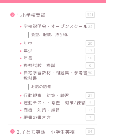
1.小学校受験
521
学校説明会・オープンスクール
23
髪型、服装、持ち物、
年中
20
年少
17
年長
18
模擬試験・模試
6
自宅学習教材・問題集・参考書・
50
教科書
お話の記憶
行動観察 対策・練習
21
運動テスト・考査 対策/練習
5
面接 対策・練習
23
願書の書き方
7
2.子ども英語・小学生英検
64