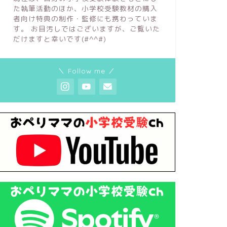
た執筆活動のほか、小学校受験教材の購入
者向け特典の制作・監修にも携わっていま
す。 お目汚しではございますが、ご覧いた
だけますと幸いです(#^^#)
＼ Follow me ／