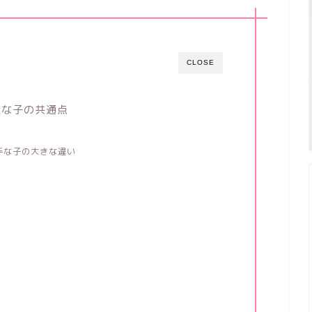
CLOSE
意な子の共通点
！
手な子の大きな違い
富