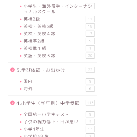
小学生・海外留学・インターナシ
12
ョナルスクール
英検2級
11
英検・英検3級
18
英検・英検４級
17
英検準2級
9
英検準１級
1
英語・英検５級
20
3.学び体験・お出かけ
22
国内
9
海外
6
4.小学生（学年別）中学受験
113
全国統一小学生テスト
9
子供の視力低下・目が悪い
5
小学4年生
13
小学校3年生
7