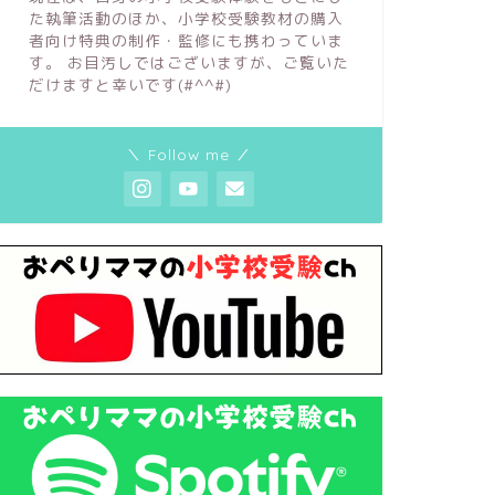
た執筆活動のほか、小学校受験教材の購入
者向け特典の制作・監修にも携わっていま
す。 お目汚しではございますが、ご覧いた
だけますと幸いです(#^^#)
＼ Follow me ／