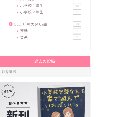
小学校１年生
42
小学校２年生
27
5.こどもの習い事
30
運動
14
音楽
5
過去の投稿