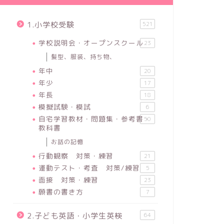
1.小学校受験
521
学校説明会・オープンスクール
23
髪型、服装、持ち物、
年中
20
年少
17
年長
18
模擬試験・模試
6
自宅学習教材・問題集・参考書・
50
教科書
お話の記憶
行動観察 対策・練習
21
運動テスト・考査 対策/練習
5
面接 対策・練習
23
願書の書き方
7
2.子ども英語・小学生英検
64