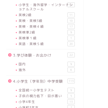
小学生・海外留学・インターナシ
12
ョナルスクール
英検2級
11
英検・英検3級
18
英検・英検４級
17
英検準2級
9
英検準１級
1
英語・英検５級
20
3.学び体験・お出かけ
22
国内
9
海外
6
4.小学生（学年別）中学受験
113
全国統一小学生テスト
9
子供の視力低下・目が悪い
5
小学4年生
13
小学校3年生
7