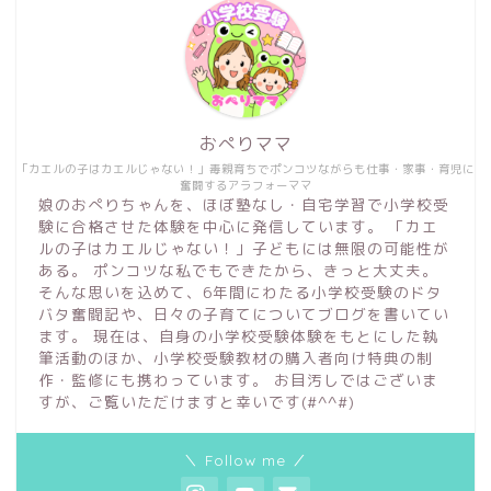
おぺりママ
「カエルの子はカエルじゃない！」毒親育ちでポンコツながらも仕事・家事・育児に
奮闘するアラフォーママ
娘のおぺりちゃんを、ほぼ塾なし・自宅学習で小学校受
験に合格させた体験を中心に発信しています。 「カエ
ルの子はカエルじゃない！」子どもには無限の可能性が
ある。 ポンコツな私でもできたから、きっと大丈夫。
そんな思いを込めて、6年間にわたる小学校受験のドタ
バタ奮闘記や、日々の子育てについてブログを書いてい
ます。 現在は、自身の小学校受験体験をもとにした執
筆活動のほか、小学校受験教材の購入者向け特典の制
作・監修にも携わっています。 お目汚しではございま
すが、ご覧いただけますと幸いです(#^^#)
＼ Follow me ／