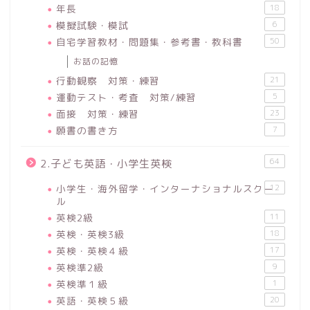
年長
18
模擬試験・模試
6
自宅学習教材・問題集・参考書・教科書
50
お話の記憶
行動観察 対策・練習
21
運動テスト・考査 対策/練習
5
面接 対策・練習
23
願書の書き方
7
64
2.子ども英語・小学生英検
小学生・海外留学・インターナショナルスクー
12
ル
英検2級
11
英検・英検3級
18
英検・英検４級
17
英検準2級
9
英検準１級
1
英語・英検５級
20