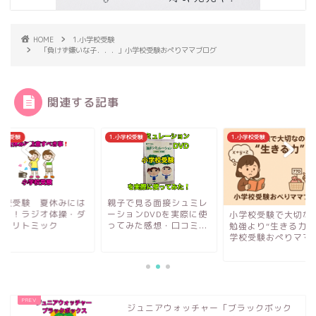
HOME
1.小学校受験
「負けず嫌いな子．．．」小学校受験おぺりママブログ
関連する記事
1.小学校受験
1.小学校受験
1.小学校受験
親子で見る面接シュミレ
小学校受験 夏休
ーションDVDを実際に使
運動を！ラジオ体
小学校受験で大切なのは
ってみた感想・口コミ...
ンス・リトミック
勉強より“生きる力”？小
学校受験おぺりママブ...
ジュニアウォッチャー「ブラックボック