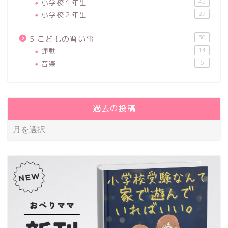
小学校１年生
42
小学校２年生
27
30
5.こどもの習い事
運動
14
音楽
5
過去の投稿