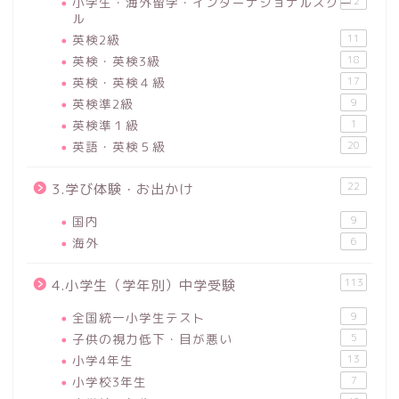
小学生・海外留学・インターナショナルスクー
12
ル
英検2級
11
英検・英検3級
18
英検・英検４級
17
英検準2級
9
英検準１級
1
英語・英検５級
20
22
3.学び体験・お出かけ
国内
9
海外
6
113
4.小学生（学年別）中学受験
全国統一小学生テスト
9
子供の視力低下・目が悪い
5
小学4年生
13
小学校3年生
7