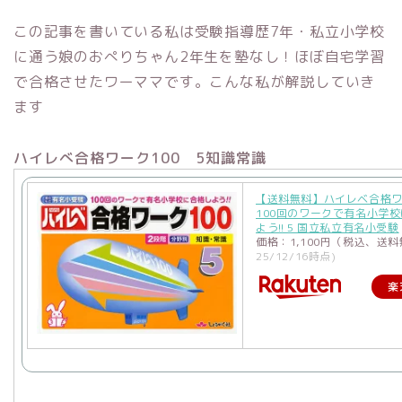
この記事を書いている私は受験指導歴7年・私立小学校
に通う娘のおぺりちゃん2年生を塾なし！ほぼ自宅学習
で合格させたワーママです。こんな私が解説していき
ます
ハイレべ合格ワーク100 5知識常識
【送料無料】ハイレベ合格ワ
100回のワークで有名小学
よう!! 5 国立私立有名小受験
価格：1,100円（税込、送料
25/12/16時点)
楽