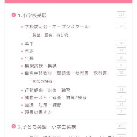
521
1.小学校受験
学校説明会・オープンスクール
23
髪型、服装、持ち物、
年中
20
年少
17
年長
18
模擬試験・模試
6
自宅学習教材・問題集・参考書・教科書
50
お話の記憶
行動観察 対策・練習
21
運動テスト・考査 対策/練習
5
面接 対策・練習
23
願書の書き方
7
64
2.子ども英語・小学生英検