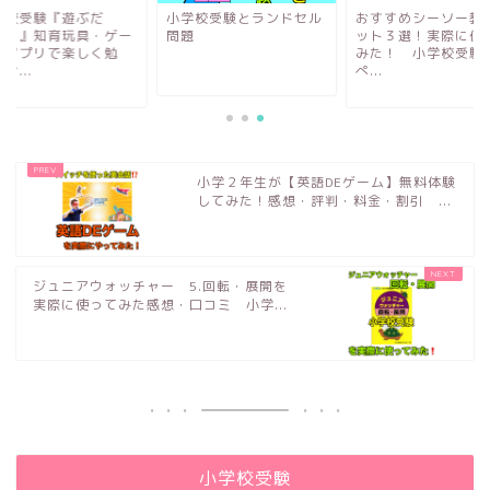
学校受験『遊ぶだ
小学校受験とランドセル
おすすめシーソー教
？！』知育玩具・ゲー
問題
ット３選！実際に使
・アプリで楽しく勉
みた！ 小学校受験
お...
ぺ...
小学２年生が【英語DEゲーム】無料体験
してみた！感想・評判・料金・割引 ...
ジュニアウォッチャー 5.回転・展開を
実際に使ってみた感想・口コミ 小学...
小学校受験