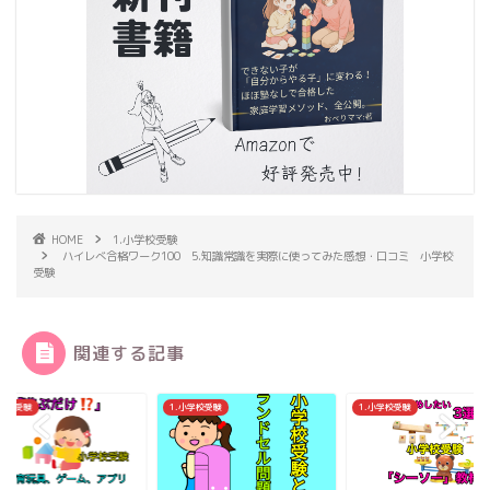
HOME
1.小学校受験
ハイレべ合格ワーク100 5.知識常識を実際に使ってみた感想・口コミ 小学校
受験
関連する記事
小学校受験
1.小学校受験
1.小学校受験