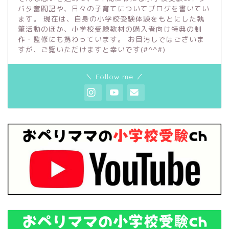
バタ奮闘記や、日々の子育てについてブログを書いてい
ます。 現在は、自身の小学校受験体験をもとにした執
筆活動のほか、小学校受験教材の購入者向け特典の制
作・監修にも携わっています。 お目汚しではございま
すが、ご覧いただけますと幸いです(#^^#)
＼ Follow me ／