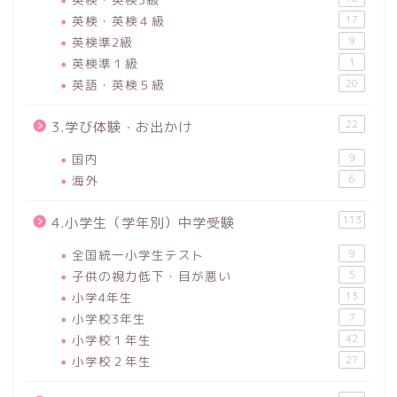
英検・英検４級
17
英検準2級
9
英検準１級
1
英語・英検５級
20
22
3.学び体験・お出かけ
国内
9
海外
6
113
4.小学生（学年別）中学受験
全国統一小学生テスト
9
子供の視力低下・目が悪い
5
小学4年生
13
小学校3年生
7
小学校１年生
42
小学校２年生
27