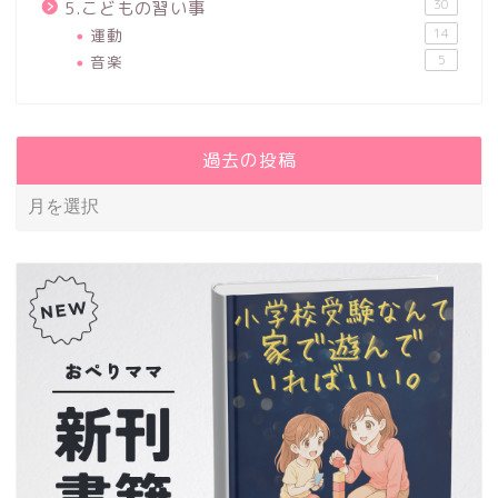
30
5.こどもの習い事
運動
14
音楽
5
過去の投稿