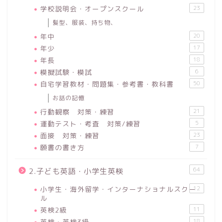
学校説明会・オープンスクール
23
髪型、服装、持ち物、
年中
20
年少
17
年長
18
模擬試験・模試
6
自宅学習教材・問題集・参考書・教科書
50
お話の記憶
行動観察 対策・練習
21
運動テスト・考査 対策/練習
5
面接 対策・練習
23
願書の書き方
7
64
2.子ども英語・小学生英検
小学生・海外留学・インターナショナルスクー
12
ル
英検2級
11
英検・英検3級
18