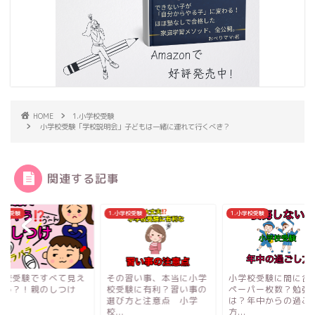
HOME
1.小学校受験
小学校受験「学校説明会」子どもは一緒に連れて行くべき？
関連する記事
小学校受験
1.小学校受験
1.小学校受験
の習い事、本当に小学
小学校受験に間に合う？
小学校受験ですべて
受験に有利？習い事の
ペーパー枚数？勉強時間
ちゃう？！親のしつ
び方と注意点 小学
は？年中からの過ごし
.
方...