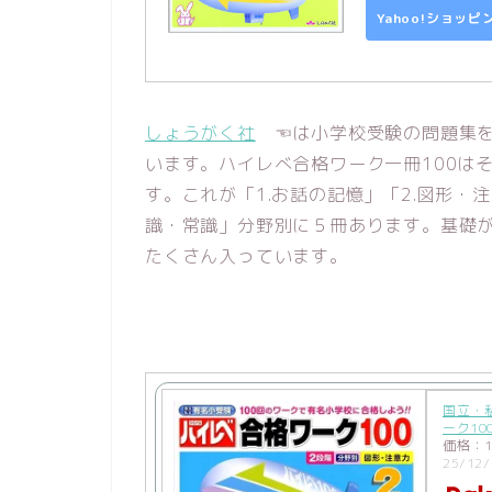
Yahoo!ショッ
しょうがく社
☜は小学校受験の問題集を
います。ハイレべ合格ワーク一冊100は
す。これが「1.お話の記憶」「2.図形・注
識・常識」分野別に５冊あります。基礎
たくさん入っています。
国立・
ーク10
価格：1
25/12