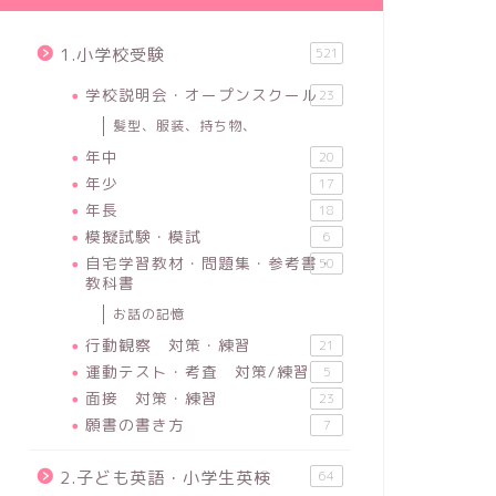
1.小学校受験
521
学校説明会・オープンスクール
23
髪型、服装、持ち物、
年中
20
年少
17
年長
18
模擬試験・模試
6
自宅学習教材・問題集・参考書・
50
教科書
お話の記憶
行動観察 対策・練習
21
運動テスト・考査 対策/練習
5
面接 対策・練習
23
願書の書き方
7
2.子ども英語・小学生英検
64