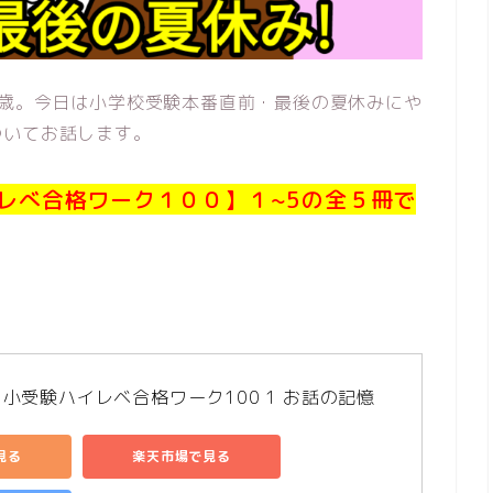
5歳。今日は小学校受験本番直前・最後の夏休みにや
ついてお話します。
レべ合格ワーク１００】１~5の全５冊で
小受験ハイレベ合格ワーク100 1 お話の記憶
で見る
楽天市場で見る