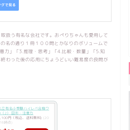
ピングで見る
取扱う有名な会社です。おぺりちゃんも愛用して
その名の通り１冊１００問とかなりのボリュームで
意力」「3.推理・思考」「4.比較・数量」「5.知
が終わった後の応用にちょうどいい難易度の良問が
私立有名小受験ハイレベ合格ワ
0（2） 図形・注意力
,100円（税込、送料無料)
(20
/16時点)