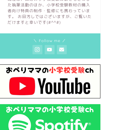
た執筆活動のほか、小学校受験教材の購入
者向け特典の制作・監修にも携わっていま
す。 お目汚しではございますが、ご覧いた
だけますと幸いです(#^^#)
＼ Follow me ／