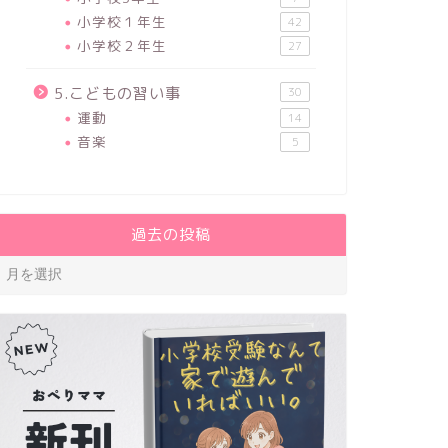
小学校１年生
42
小学校２年生
27
5.こどもの習い事
30
運動
14
音楽
5
過去の投稿