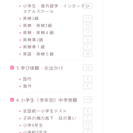
小学生・海外留学・インターナシ
12
ョナルスクール
英検2級
11
英検・英検3級
18
英検・英検４級
17
英検準2級
9
英検準１級
1
英語・英検５級
20
3.学び体験・お出かけ
22
国内
9
海外
6
4.小学生（学年別）中学受験
113
全国統一小学生テスト
9
子供の視力低下・目が悪い
5
小学4年生
13
小学校3年生
7