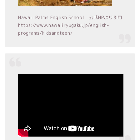
Hawaii Palms English School 公式HPより引用
https://www.hawaiiryugaku.jp/english-
programs/kidsandteen/