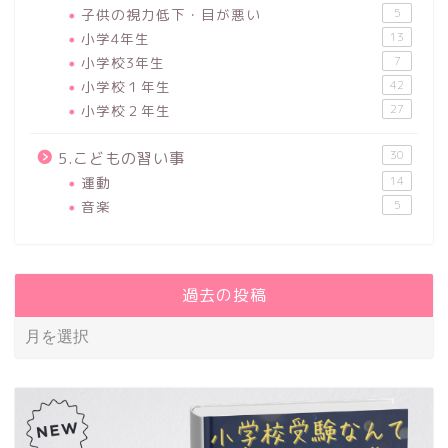
子供の視力低下・目が悪い
5
小学4年生
13
小学校3年生
7
小学校１年生
42
小学校２年生
27
30
5.こどもの習い事
運動
14
音楽
5
過去の投稿