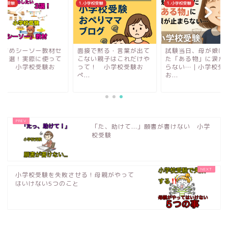
小学校受験
1.小学校受験
1.小学校受験
すすめシーソー教材セ
面接で黙る・言葉が出て
試験当日、母が娘に
ト３選！実際に使って
こない親子はこれだけや
た「ある物」に涙が
た！ 小学校受験お
って！ 小学校受験お
らない…｜小学校受
.
ぺ...
お...
「た、助けて...」願書が書けない 小学
校受験
小学校受験を失敗させる！母親がやって
はいけない5つのこと