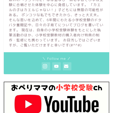
験に合格させた体験を中心に発信しています。 「カエ
ルの子はカエルじゃない！」子どもには無限の可能性が
ある。 ポンコツな私でもできたから、きっと大丈夫。
そんな思いを込めて、6年間にわたる小学校受験のドタ
バタ奮闘記や、日々の子育てについてブログを書いてい
ます。 現在は、自身の小学校受験体験をもとにした執
筆活動のほか、小学校受験教材の購入者向け特典の制
作・監修にも携わっています。 お目汚しではございま
すが、ご覧いただけますと幸いです(#^^#)
＼ Follow me ／