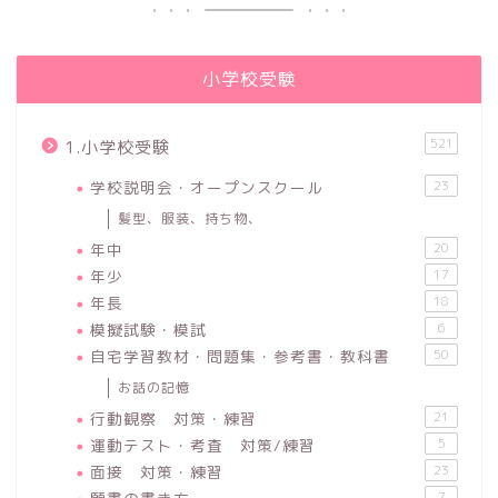
小学校受験
521
1.小学校受験
学校説明会・オープンスクール
23
髪型、服装、持ち物、
年中
20
年少
17
年長
18
模擬試験・模試
6
自宅学習教材・問題集・参考書・教科書
50
お話の記憶
行動観察 対策・練習
21
運動テスト・考査 対策/練習
5
面接 対策・練習
23
7