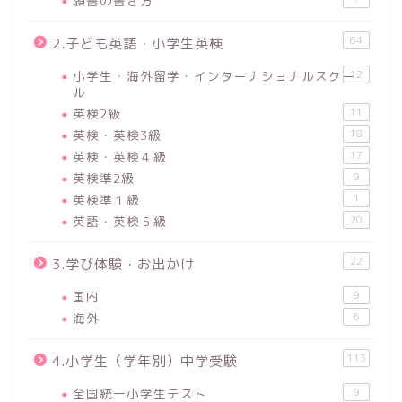
願書の書き方
64
2.子ども英語・小学生英検
小学生・海外留学・インターナショナルスクー
12
ル
英検2級
11
英検・英検3級
18
英検・英検４級
17
英検準2級
9
英検準１級
1
英語・英検５級
20
22
3.学び体験・お出かけ
国内
9
海外
6
113
4.小学生（学年別）中学受験
全国統一小学生テスト
9