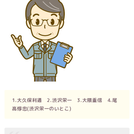
1.大久保利通 2.渋沢栄一 3.大隈重信 4.尾
高惇忠(渋沢栄一のいとこ)