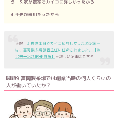
ら 3.家が農家でカイコに詳しかったから
4.手先が器用だったから
正解
3.農家出身でカイコに詳しかった渋沢栄一
は、富岡製糸場設置主任に任命されました。【渋
沢栄一記念館HP参照】
☜詳しい記事はこちら
問題9.富岡製糸場では創業当時の何人くらいの
人が働いていたか？