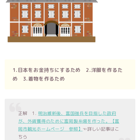
1.日本をお金持ちにするため 2.洋服を作るた
め 3.着物を作るため
正解 1.
明治維新後、富国強兵を目指した政府
が、外貨獲得のために富岡製糸場を作った。【富
岡市観光ホームページ 参照】
☜詳しい記事はこ
ちら