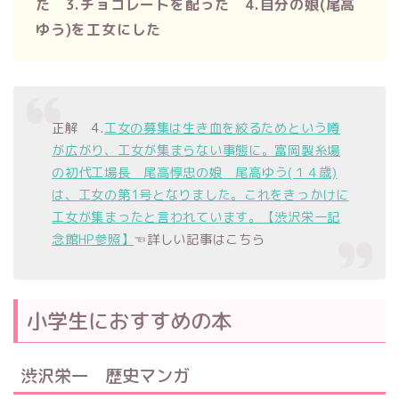
た 3.チョコレートを配った 4.自分の娘(尾高
ゆう)を工女にした
正解 4.
工女の募集は生き血を絞るためという噂
が広がり、工女が集まらない事態に。富岡製糸場
の初代工場長 尾高惇忠の娘 尾高ゆう(１４歳)
は、工女の第1号となりました。これをきっかけに
工女が集まったと言われています。【渋沢栄一記
念館HP参照】
☜詳しい記事はこちら
小学生におすすめの本
渋沢栄一 歴史マンガ