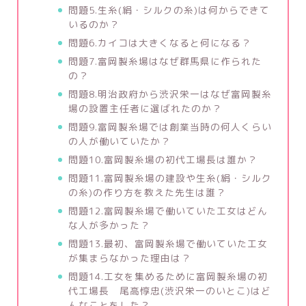
問題5.生糸(絹・シルクの糸)は何からできて
いるのか？
問題6.カイコは大きくなると何になる？
問題7.富岡製糸場はなぜ群馬県に作られた
の？
問題8.明治政府から渋沢栄一はなぜ富岡製糸
場の設置主任者に選ばれたのか？
問題9.富岡製糸場では創業当時の何人くらい
の人が働いていたか？
問題10.富岡製糸場の初代工場長は誰か？
問題11.富岡製糸場の建設や生糸(絹・シルク
の糸)の作り方を教えた先生は誰？
問題12.富岡製糸場で働いていた工女はどん
な人が多かった？
問題13.最初、富岡製糸場で働いていた工女
が集まらなかった理由は？
問題14.工女を集めるために富岡製糸場の初
代工場長 尾高惇忠(渋沢栄一のいとこ)はど
んなことをした？