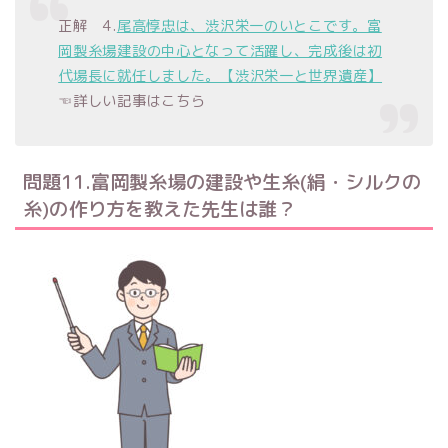
正解 4.
尾高惇忠は、
渋沢栄一のいとこです。富
岡製糸場建設の中心となって活躍し、完成後は初
代場長に就任しました。【渋沢栄一と世界遺産】
☜詳しい記事はこちら
問題11.富岡製糸場の建設や生糸(絹・シルクの
糸)の作り方を教えた先生は誰？