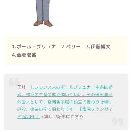
1.ポール・ブリュナ 2.ペリー 3.伊藤博文
4.西郷隆盛
正解
1.フランス人のポールブリュナ 生糸技術
者。横浜の生糸問屋で働いていた。その後お雇い
外国人として、富岡製糸場の設立に携わり 計画、
建設、操業の全て関わります。【富岡タウンガイ
ド協会HP】
☜詳しい記事はこちら