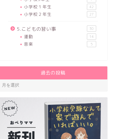
小学校１年生
42
小学校２年生
27
5.こどもの習い事
30
運動
14
音楽
5
過去の投稿