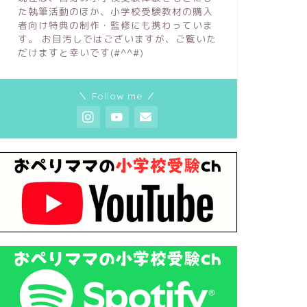
た執筆活動のほか、小学校受験教材の購入
者向け特典の制作・監修にも携わっていま
す。 お目汚しではございますが、ご覧いた
だけますと幸いです(#^^#)
＼ Follow me ／