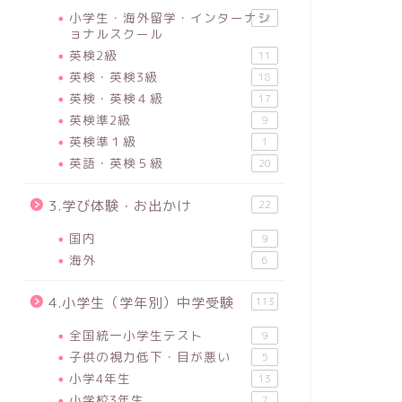
小学生・海外留学・インターナシ
12
ョナルスクール
英検2級
11
英検・英検3級
18
英検・英検４級
17
英検準2級
9
英検準１級
1
英語・英検５級
20
3.学び体験・お出かけ
22
国内
9
海外
6
4.小学生（学年別）中学受験
113
全国統一小学生テスト
9
子供の視力低下・目が悪い
5
小学4年生
13
小学校3年生
7