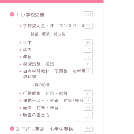
1.小学校受験
521
学校説明会・オープンスクール
23
髪型、服装、持ち物、
年中
20
年少
17
年長
18
模擬試験・模試
6
自宅学習教材・問題集・参考書・
50
教科書
お話の記憶
行動観察 対策・練習
21
運動テスト・考査 対策/練習
5
面接 対策・練習
23
願書の書き方
7
2.子ども英語・小学生英検
64