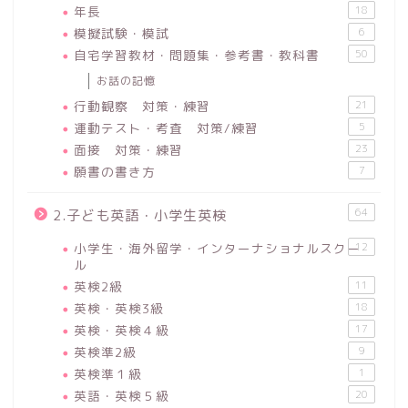
年長
18
模擬試験・模試
6
自宅学習教材・問題集・参考書・教科書
50
お話の記憶
行動観察 対策・練習
21
運動テスト・考査 対策/練習
5
面接 対策・練習
23
願書の書き方
7
64
2.子ども英語・小学生英検
小学生・海外留学・インターナショナルスクー
12
ル
英検2級
11
英検・英検3級
18
英検・英検４級
17
英検準2級
9
英検準１級
1
英語・英検５級
20