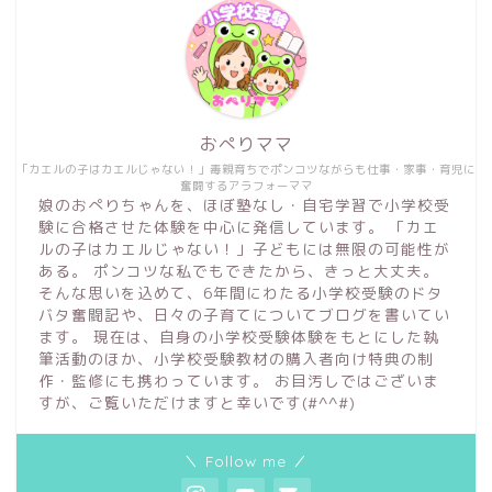
おぺりママ
「カエルの子はカエルじゃない！」毒親育ちでポンコツながらも仕事・家事・育児に
奮闘するアラフォーママ
娘のおぺりちゃんを、ほぼ塾なし・自宅学習で小学校受
験に合格させた体験を中心に発信しています。 「カエ
ルの子はカエルじゃない！」子どもには無限の可能性が
ある。 ポンコツな私でもできたから、きっと大丈夫。
そんな思いを込めて、6年間にわたる小学校受験のドタ
バタ奮闘記や、日々の子育てについてブログを書いてい
ます。 現在は、自身の小学校受験体験をもとにした執
筆活動のほか、小学校受験教材の購入者向け特典の制
作・監修にも携わっています。 お目汚しではございま
すが、ご覧いただけますと幸いです(#^^#)
＼ Follow me ／