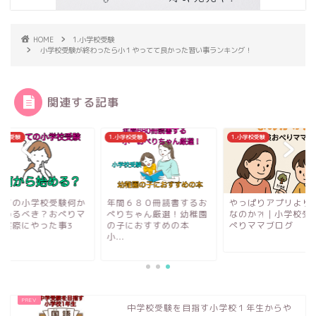
HOME
1.小学校受験
小学校受験が終わったら小１やってて良かった習い事ランキング！
関連する記事
小学校受験
1.小学校受験
1.小学校受験
めての小学校受験何か
年間６８０冊読書するお
やっぱりアプリより
始めるべき？おぺりマ
ぺりちゃん厳選！幼稚園
なのか⁈｜小学校受
が実際にやった事3
の子におすすめの本
ぺりママブログ
.
小...
中学校受験を目指す小学校１年生からや